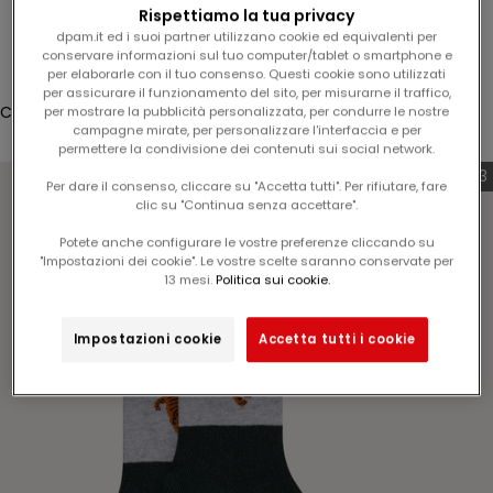
l
Rispettiamo la tua privacy
Accesso
1
dpam.it ed i suoi partner utilizzano cookie ed equivalenti per
conservare informazioni sul tuo computer/tablet o smartphone e
5
Translation missing: it.header.general.store_locator
Menù
Cerca
per elaborarle con il tuo consenso. Questi cookie sono utilizzati
%
per assicurare il funzionamento del sito, per misurarne il traffico,
s
Carrello
per mostrare la pubblicità personalizzata, per condurre le nostre
campagne mirate, per personalizzare l'interfaccia e per
u
Il tuo carrello è vuoto
permettere la condivisione dei contenuti sui social network.
l
9,99€ per 3
v
Per dare il consenso, cliccare su "Accetta tutti". Per rifiutare, fare
clic su "Continua senza accettare".
o
s
Potete anche configurare le vostre preferenze cliccando su
t
"Impostazioni dei cookie". Le vostre scelte saranno conservate per
Ingrandisci immagine
13 mesi.
Politica sui cookie.
r
o
p
Impostazioni cookie
Accetta tutti i cookie
r
o
s
s
i
m