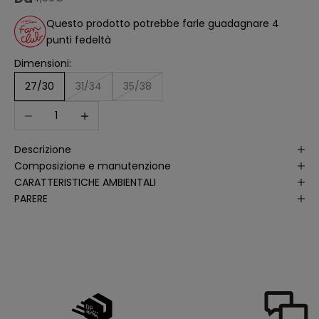
ll
'
Questo prodotto potrebbe farle guadagnare 4
a
punti fedeltà
n
a
li
Dimensioni:
s
i
27/30
31/34
35/38
d
e
Diminuisci quantità
Aumenta quantità
ll
e
a
p
Descrizione
e
rt
Composizione e manutenzione
u
r
CARATTERISTICHE AMBIENTALI
e
PARERE
d
e
ll
e
m
i
e
e
-
m
a
il
p