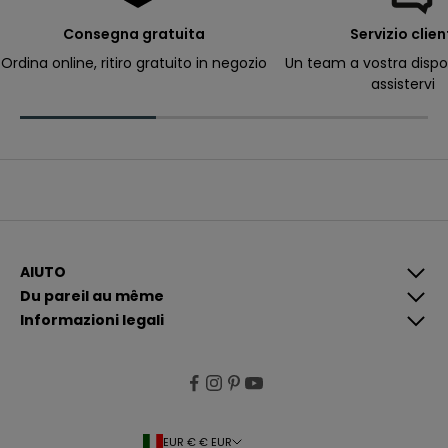
e
r
Consegna gratuita
Servizio clien
ri
c
Ordina online, ritiro gratuito in negozio
Un team a vostra dispo
e
assistervi
v
e
r
e
c
o
m
u
n
i
c
a
z
i
AIUTO
o
Du pareil au même
n
i
Informazioni legali
p
i
ù
p
e
rt
i
n
e
EUR € € EUR
n