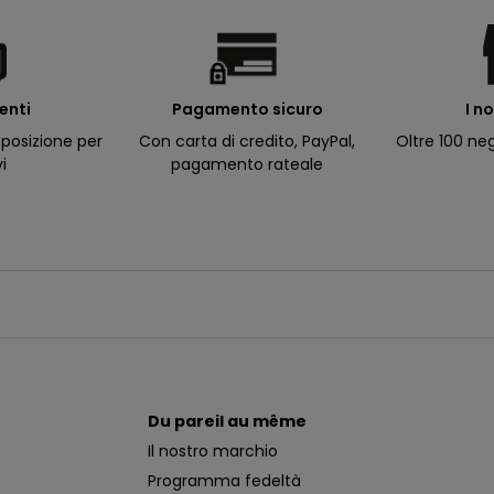
ienti
I n
Pagamento sicuro
posizione per
Oltre 100 neg
Con carta di credito, PayPal,
vi
pagamento rateale
Du pareil au même
Il nostro marchio
Programma fedeltà