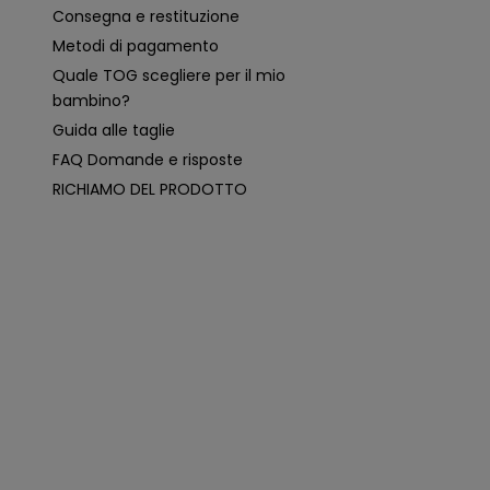
p
Consegna e restituzione
e
rt
Metodi di pagamento
i
n
Quale TOG scegliere per il mio
e
n
bambino?
ti
e
Guida alle taglie
p
e
FAQ Domande e risposte
r
s
RICHIAMO DEL PRODOTTO
o
n
a
li
z
z
a
t
e
i
n
b
a
s
e
a
i
m
i