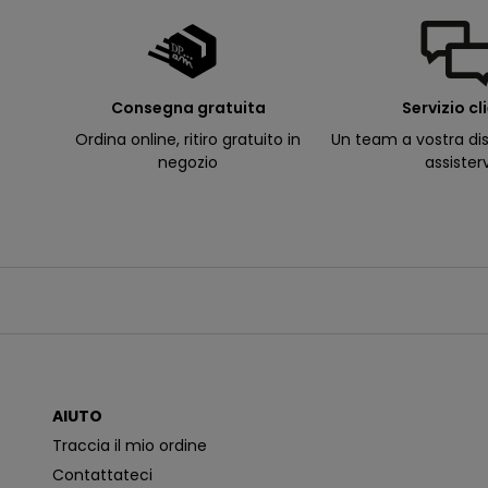
e
e
-
m
a
il
p
Consegna gratuita
Servizio cl
e
r
Ordina online, ritiro gratuito in
Un team a vostra dis
ri
c
negozio
assister
e
v
e
r
e
c
o
m
u
n
i
c
a
z
i
o
AIUTO
n
i
Traccia il mio ordine
p
i
Contattateci
ù