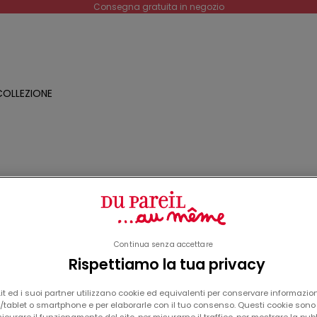
Consegna gratuita in negozio
OLLEZIONE
O
a
Continua senza accettare
Rispettiamo la tua privacy
o
t ed i suoi partner utilizzano cookie ed equivalenti per conservare informazion
tablet o smartphone e per elaborarle con il tuo consenso. Questi cookie sono u
icurare il funzionamento del sito, per misurarne il traffico, per mostrare la pub