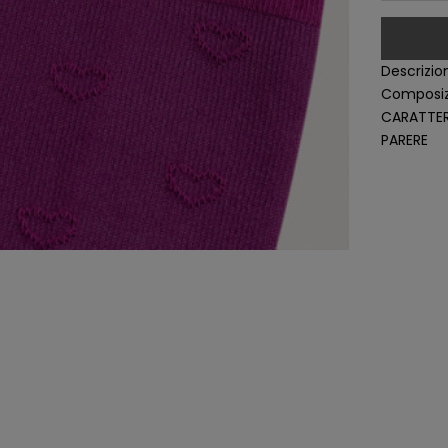
Descrizio
Composiz
CARATTER
PARERE