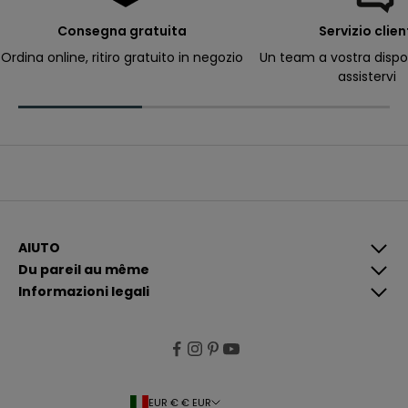
e
r
Consegna gratuita
Servizio clien
ri
c
Ordina online, ritiro gratuito in negozio
Un team a vostra dispo
e
assistervi
v
e
r
e
c
o
m
u
n
i
c
a
z
i
AIUTO
o
Du pareil au même
n
i
Informazioni legali
p
i
ù
p
e
rt
i
n
e
EUR € € EUR
n