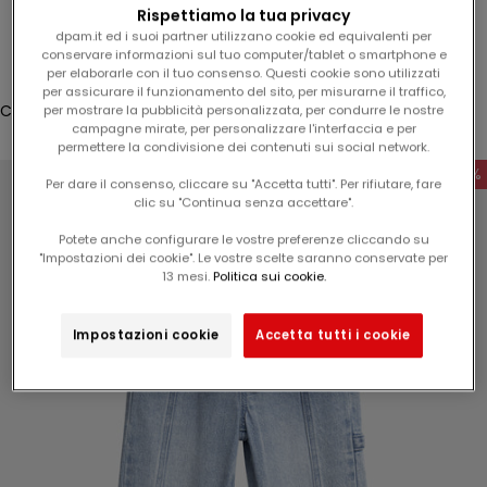
l
Rispettiamo la tua privacy
Accesso
1
dpam.it ed i suoi partner utilizzano cookie ed equivalenti per
conservare informazioni sul tuo computer/tablet o smartphone e
5
Translation missing: it.header.general.store_locator
Menù
Cerca
per elaborarle con il tuo consenso. Questi cookie sono utilizzati
%
per assicurare il funzionamento del sito, per misurarne il traffico,
s
Carrello
per mostrare la pubblicità personalizzata, per condurre le nostre
campagne mirate, per personalizzare l'interfaccia e per
u
Il tuo carrello è vuoto
permettere la condivisione dei contenuti sui social network.
l
-60%
v
Per dare il consenso, cliccare su "Accetta tutti". Per rifiutare, fare
clic su "Continua senza accettare".
o
s
Potete anche configurare le vostre preferenze cliccando su
t
"Impostazioni dei cookie". Le vostre scelte saranno conservate per
Ingrandisci immagine
13 mesi.
Politica sui cookie.
r
o
p
Impostazioni cookie
Accetta tutti i cookie
r
o
s
s
i
m