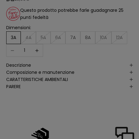
ll
'
Questo prodotto potrebbe farle guadagnare 25
a
punti fedeltà
n
a
li
Dimensioni:
s
i
3A
4A
5A
6A
7A
8A
10A
12A
d
e
Diminuisci quantità
Aumenta quantità
ll
e
a
p
Descrizione
e
rt
Composizione e manutenzione
u
r
CARATTERISTICHE AMBIENTALI
e
PARERE
d
e
ll
e
m
i
e
e
-
m
a
il
p