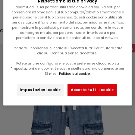
Rispettiamo la tua privacy
%
Accesso
dpam.it ed i suoi partner utilizzano cookie ed equivalenti per
s
conservare informazioni sul tuo computer/tablet o smartphone e
u
per elaborarle con il tuo consenso. Questi cookie sono utilizzati
Translation missing: it.header.general.store_locator
Menù
Cerca
per assicurare il funzionamento del sito, per misurarne il traffico,
l
per mostrare la pubblicità personalizzata, per condurre le nostre
v
Carrello
campagne mirate, per personalizzare l'interfaccia e per
o
Il tuo carrello è vuoto
permettere la condivisione dei contenuti sui social network.
s
-50%
Per dare il consenso, cliccare su "Accetta tutti". Per rifiutare, fare
t
clic su "Continua senza accettare".
r
Potete anche configurare le vostre preferenze cliccando su
o
"Impostazioni dei cookie". Le vostre scelte saranno conservate per
p
Ingrandisci immagine
13 mesi.
Politica sui cookie.
r
o
Impostazioni cookie
Accetta tutti i cookie
s
s
i
m
o
o
r