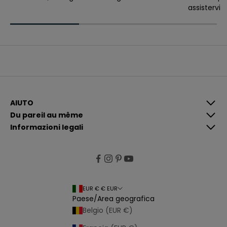
e
assistervi
v
e
r
e
c
o
m
u
n
i
c
a
z
i
AIUTO
o
Du pareil au même
n
i
Informazioni legali
p
i
ù
p
e
rt
i
n
e
EUR € € EUR
n
Paese/Area geografica
ti
e
Belgio (EUR €)
p
e