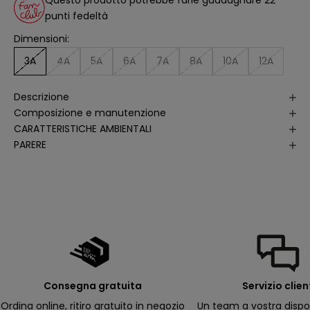
a
li
punti fedeltà
s
i
Dimensioni:
d
e
ll
3A
4A
5A
6A
7A
8A
10A
12A
e
a
p
Descrizione
e
rt
Composizione e manutenzione
u
r
CARATTERISTICHE AMBIENTALI
e
PARERE
d
e
ll
e
m
i
e
e
-
m
a
il
p
e
r
Consegna gratuita
Servizio clien
ri
c
Ordina online, ritiro gratuito in negozio
Un team a vostra dispo