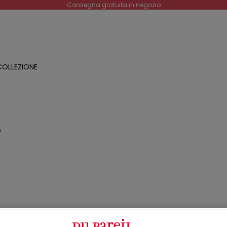
Consegna gratuita in negozio
OLLEZIONE
O
a
o