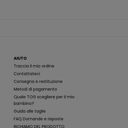
e
r
e
c
o
m
u
n
i
c
a
z
i
o
AIUTO
n
i
Traccia il mio ordine
p
i
Contattateci
ù
p
Consegna e restituzione
e
rt
Metodi di pagamento
i
n
Quale TOG scegliere per il mio
e
n
bambino?
ti
e
Guida alle taglie
p
e
FAQ Domande e risposte
r
s
RICHIAMO DEL PRODOTTO