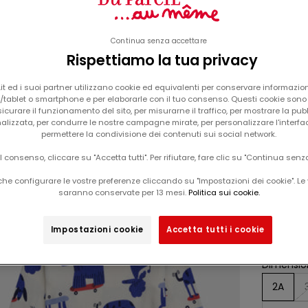
Continua senza accettare
Rispettiamo la tua privacy
t ed i suoi partner utilizzano cookie ed equivalenti per conservare informazion
tablet o smartphone e per elaborarle con il tuo consenso. Questi cookie sono u
Il tuo carrello è vuoto
icurare il funzionamento del sito, per misurarne il traffico, per mostrare la pub
alizzata, per condurre le nostre campagne mirate, per personalizzare l'interfa
pigiama color ecru con stampa di cani
-50%
permettere la condivisione dei contenuti sui social network.
su ru
il consenso, cliccare su "Accetta tutti". Per rifiutare, fare clic su "Continua senz
he configurare le vostre preferenze cliccando su "Impostazioni dei cookie". Le 
saranno conservate per 13 mesi.
Politica sui cookie.
Da
prezz
17,99
Que
Impostazioni cookie
Accetta tutti i cookie
fed
Dimension
2A