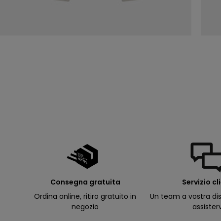
s
i
d
e
ll
e
a
p
e
rt
u
r
e
d
e
ll
e
m
i
e
e
-
m
a
il
p
Consegna gratuita
Servizio cl
e
r
Ordina online, ritiro gratuito in
Un team a vostra dis
ri
c
negozio
assister
e
v