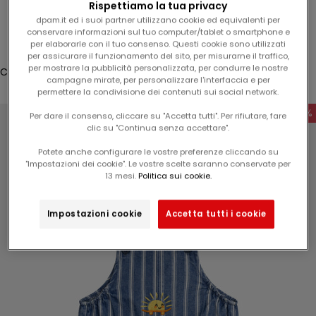
Rispettiamo la tua privacy
5
Accesso
dpam.it ed i suoi partner utilizzano cookie ed equivalenti per
%
conservare informazioni sul tuo computer/tablet o smartphone e
Translation missing: it.header.general.store_locator
Menù
Cerca
per elaborarle con il tuo consenso. Questi cookie sono utilizzati
s
per assicurare il funzionamento del sito, per misurarne il traffico,
u
per mostrare la pubblicità personalizzata, per condurre le nostre
Carrello
l
campagne mirate, per personalizzare l'interfaccia e per
Il tuo carrello è vuoto
permettere la condivisione dei contenuti sui social network.
v
o
-50%
Per dare il consenso, cliccare su "Accetta tutti". Per rifiutare, fare
s
clic su "Continua senza accettare".
t
Potete anche configurare le vostre preferenze cliccando su
r
"Impostazioni dei cookie". Le vostre scelte saranno conservate per
Ingrandisci immagine
o
13 mesi.
Politica sui cookie.
p
r
Impostazioni cookie
Accetta tutti i cookie
o
s
s
i
m
o