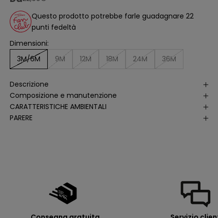
a
n
Questo prodotto potrebbe farle guadagnare 22
a
li
punti fedeltà
s
i
Dimensioni:
d
e
ll
3M/6M
9M
12M
18M
24M
36M
e
a
p
Descrizione
e
rt
Composizione e manutenzione
u
r
CARATTERISTICHE AMBIENTALI
e
PARERE
d
e
ll
e
m
i
e
e
-
m
a
il
p
e
r
Consegna gratuita
Servizio clien