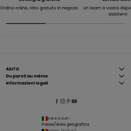
ri
c
Ordina online, ritiro gratuito in negozio
Un team a vostra dispo
e
assistervi
v
e
r
e
c
o
m
u
n
i
c
a
z
i
AIUTO
o
Du pareil au même
n
i
Informazioni legali
p
i
ù
p
e
rt
i
n
e
EUR € € EUR
n
Paese/Area geografica
ti
e