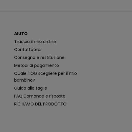
n
i
c
a
z
i
o
AIUTO
n
i
Traccia il mio ordine
p
i
Contattateci
ù
p
Consegna e restituzione
e
rt
Metodi di pagamento
i
n
Quale TOG scegliere per il mio
e
n
bambino?
ti
e
Guida alle taglie
p
e
FAQ Domande e risposte
r
s
RICHIAMO DEL PRODOTTO
o
n
a
li
z
z
a