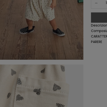
Diminuisc
Descrizio
Composiz
CARATTER
PARERE