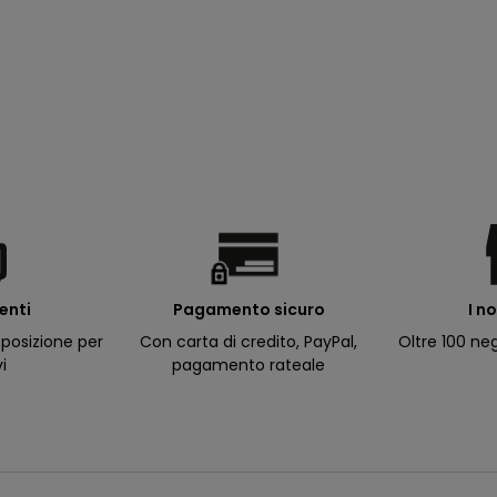
ienti
I n
Pagamento sicuro
posizione per
Oltre 100 neg
Con carta di credito, PayPal,
vi
pagamento rateale