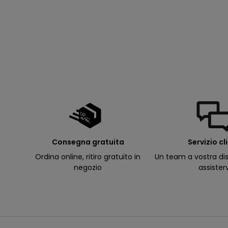
p
e
rt
u
r
e
d
e
ll
e
m
i
e
e
-
m
a
il
p
Consegna gratuita
Servizio cl
e
r
Ordina online, ritiro gratuito in
Un team a vostra dis
ri
c
negozio
assister
e
v
e
r
e
c
o
m
u