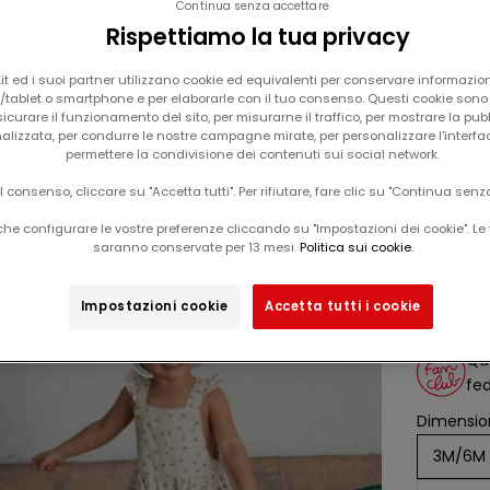
Continua senza accettare
Rispettiamo la tua privacy
t ed i suoi partner utilizzano cookie ed equivalenti per conservare informazion
tablet o smartphone e per elaborarle con il tuo consenso. Questi cookie sono u
icurare il funzionamento del sito, per misurarne il traffico, per mostrare la pub
alizzata, per condurre le nostre campagne mirate, per personalizzare l'interfa
permettere la condivisione dei contenuti sui social network.
Il tuo carrello è vuoto
il consenso, cliccare su "Accetta tutti". Per rifiutare, fare clic su "Continua senz
salopette corta con bretelle arricciata
-60%
he configurare le vostre preferenze cliccando su "Impostazioni dei cookie". Le 
e sta
saranno conservate per 13 mesi.
Politica sui cookie.
Impostazioni cookie
Accetta tutti i cookie
Da
prezz
22,99
Qu
fed
Dimension
3M/6M