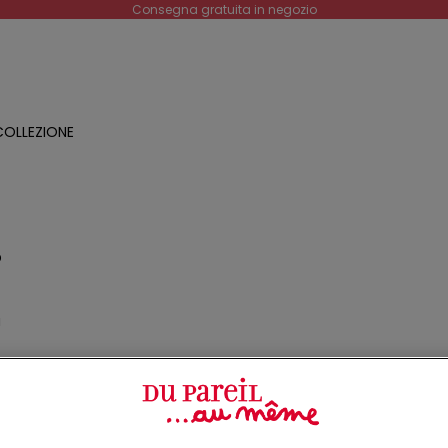
Consegna gratuita in negozio
OLLEZIONE
O
a
o