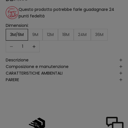
ll
'
Questo prodotto potrebbe farle guadagnare 24
a
punti fedeltà
n
a
li
Dimensioni:
s
i
3M/6M
9M
12M
18M
24M
36M
d
e
Diminuisci quantità
Aumenta quantità
ll
e
a
p
Descrizione
e
rt
Composizione e manutenzione
u
r
CARATTERISTICHE AMBIENTALI
e
PARERE
d
e
ll
e
m
i
e
e
-
m
a
il
p