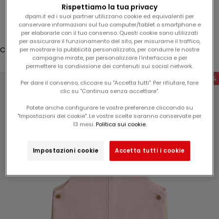
l
Rispettiamo la tua privacy
Accesso
1
dpam.it ed i suoi partner utilizzano cookie ed equivalenti per
conservare informazioni sul tuo computer/tablet o smartphone e
5
Translation missing: it.header.general.store_locator
Menù
Cerca
per elaborarle con il tuo consenso. Questi cookie sono utilizzati
%
per assicurare il funzionamento del sito, per misurarne il traffico,
s
Carrello
per mostrare la pubblicità personalizzata, per condurre le nostre
campagne mirate, per personalizzare l'interfaccia e per
u
Il tuo carrello è vuoto
permettere la condivisione dei contenuti sui social network.
l
-60%
v
Per dare il consenso, cliccare su "Accetta tutti". Per rifiutare, fare
clic su "Continua senza accettare".
o
s
Potete anche configurare le vostre preferenze cliccando su
t
"Impostazioni dei cookie". Le vostre scelte saranno conservate per
Ingrandisci immagine
13 mesi.
Politica sui cookie.
r
o
p
Impostazioni cookie
Accetta tutti i cookie
r
o
s
s
i
m