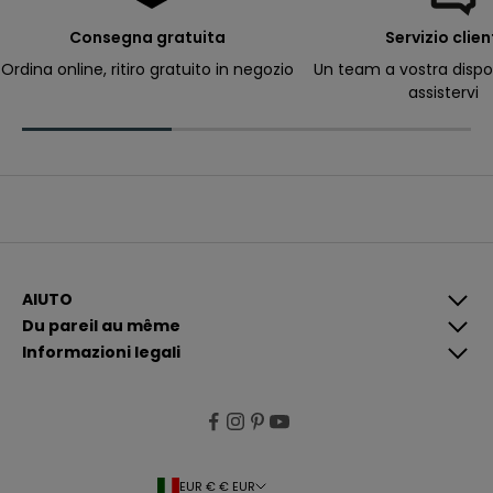
e
r
Consegna gratuita
Servizio clien
ri
c
Ordina online, ritiro gratuito in negozio
Un team a vostra dispo
e
assistervi
v
e
r
e
c
o
m
u
n
i
c
a
z
i
AIUTO
o
Du pareil au même
n
i
Informazioni legali
p
i
ù
p
e
rt
i
n
e
EUR € € EUR
n