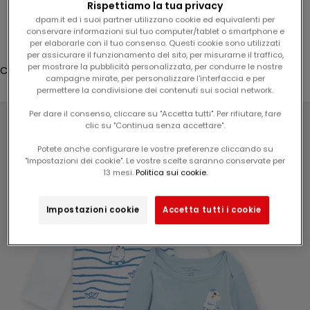
Rispettiamo la tua privacy
5
Accesso
dpam.it ed i suoi partner utilizzano cookie ed equivalenti per
%
conservare informazioni sul tuo computer/tablet o smartphone e
Translation missing: it.header.general.store_locator
Menù
Cerca
per elaborarle con il tuo consenso. Questi cookie sono utilizzati
s
per assicurare il funzionamento del sito, per misurarne il traffico,
u
per mostrare la pubblicità personalizzata, per condurre le nostre
Carrello
l
campagne mirate, per personalizzare l'interfaccia e per
Il tuo carrello è vuoto
permettere la condivisione dei contenuti sui social network.
v
o
Per dare il consenso, cliccare su "Accetta tutti". Per rifiutare, fare
s
clic su "Continua senza accettare".
t
Potete anche configurare le vostre preferenze cliccando su
r
"Impostazioni dei cookie". Le vostre scelte saranno conservate per
Ingrandisci immagine
o
13 mesi.
Politica sui cookie.
p
r
Impostazioni cookie
Accetta tutti i cookie
o
s
s
i
m
o