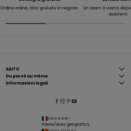
ri
c
Ordina online, ritiro gratuito in negozio
Un team a vostra dispo
e
assistervi
v
e
r
e
c
o
m
u
n
i
c
a
z
i
AIUTO
o
Du pareil au même
n
i
Informazioni legali
p
i
ù
p
e
rt
i
n
e
EUR € € EUR
n
Paese/Area geografica
ti
e