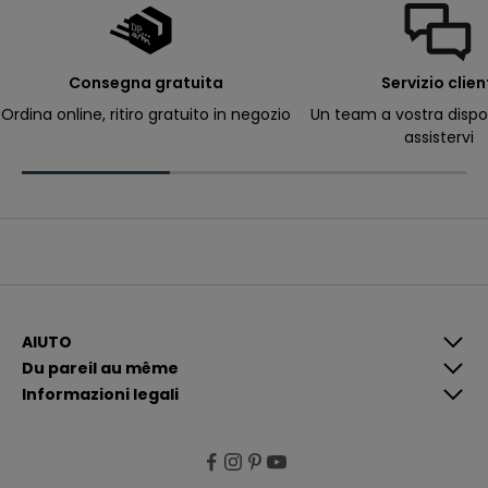
a
il
p
e
r
Consegna gratuita
Servizio clien
ri
c
Ordina online, ritiro gratuito in negozio
Un team a vostra dispo
e
assistervi
v
e
r
e
c
o
m
u
n
i
c
a
z
i
AIUTO
o
Du pareil au même
n
i
Informazioni legali
p
i
ù
p
e
rt
i