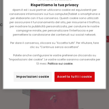
d
Rispettiamo la tua privacy
Accesso
e
dpam.it ed i suoi partner utilizzano cookie ed equivalenti per
l
conservare informazioni sul tuo computer/tablet o smartphone e
Translation missing: it.header.general.store_locator
Menù
Cerca
1
per elaborarle con il tuo consenso. Questi cookie sono utilizzati
per assicurare il funzionamento del sito, per misurarne il traffico,
5
Carrello
per mostrare la pubblicità personalizzata, per condurre le nostre
%
Il tuo carrello è vuoto
campagne mirate, per personalizzare l'interfaccia e per
s
permettere la condivisione dei contenuti sui social network.
-60%
u
Per dare il consenso, cliccare su "Accetta tutti". Per rifiutare, fare
l
clic su "Continua senza accettare".
v
Potete anche configurare le vostre preferenze cliccando su
o
Ingrandisci immagine
"Impostazioni dei cookie". Le vostre scelte saranno conservate per
s
13 mesi.
Politica sui cookie.
t
r
Impostazioni cookie
Accetta tutti i cookie
o
p
r
o
s
s