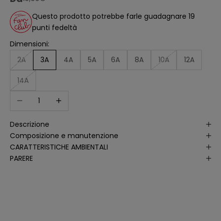
t
o
Questo prodotto potrebbe farle guadagnare 19
a
punti fedeltà
ll
'
a
Dimensioni:
n
a
2A
3A
4A
5A
6A
8A
10A
12A
li
s
i
14A
d
e
Diminuisci quantità
Aumenta quantità
ll
e
a
p
Descrizione
e
rt
Composizione e manutenzione
u
r
CARATTERISTICHE AMBIENTALI
e
PARERE
d
e
ll
e
m
i
e
e
-
m