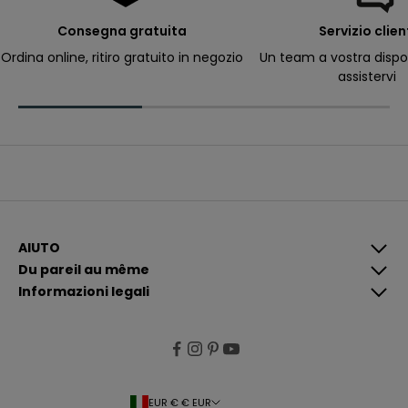
e
r
Consegna gratuita
Servizio clien
ri
c
Ordina online, ritiro gratuito in negozio
Un team a vostra dispo
e
assistervi
v
e
r
e
c
o
m
u
n
i
c
a
z
i
AIUTO
o
Du pareil au même
n
i
Informazioni legali
p
i
ù
p
e
rt
i
n
e
EUR € € EUR
n