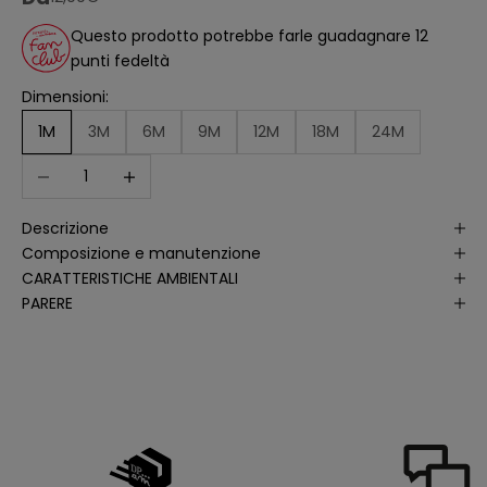
ll
'
Questo prodotto potrebbe farle guadagnare 12
a
punti fedeltà
n
a
li
Dimensioni:
s
i
1M
3M
6M
9M
12M
18M
24M
d
e
Diminuisci quantità
Aumenta quantità
ll
e
a
p
Descrizione
e
rt
Composizione e manutenzione
u
r
CARATTERISTICHE AMBIENTALI
e
PARERE
d
e
ll
e
m
i
e
e
-
m
a
il
p