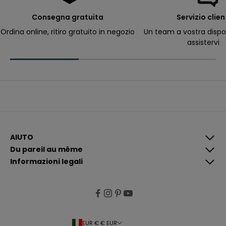
e
r
Consegna gratuita
Servizio clien
ri
c
Ordina online, ritiro gratuito in negozio
Un team a vostra dispo
e
assistervi
v
e
r
e
c
o
m
u
n
i
c
a
z
i
AIUTO
o
Du pareil au même
n
i
Informazioni legali
p
i
ù
p
e
rt
i
n
e
EUR € € EUR
n