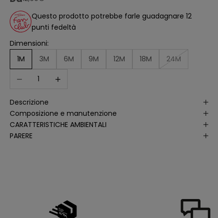
ll
'
Questo prodotto potrebbe farle guadagnare 12
a
punti fedeltà
n
a
li
Dimensioni:
s
i
1M
3M
6M
9M
12M
18M
24M
d
e
Diminuisci quantità
Aumenta quantità
ll
e
a
p
Descrizione
e
rt
Composizione e manutenzione
u
r
CARATTERISTICHE AMBIENTALI
e
PARERE
d
e
ll
e
m
i
e
e
-
m
a
il
p