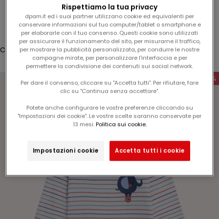
l
Rispettiamo la tua privacy
Accesso
1
dpam.it ed i suoi partner utilizzano cookie ed equivalenti per
conservare informazioni sul tuo computer/tablet o smartphone e
5
Translation missing: it.header.general.store_locator
Menù
Cerca
per elaborarle con il tuo consenso. Questi cookie sono utilizzati
%
per assicurare il funzionamento del sito, per misurarne il traffico,
s
Carrello
per mostrare la pubblicità personalizzata, per condurre le nostre
campagne mirate, per personalizzare l'interfaccia e per
u
Il tuo carrello è vuoto
permettere la condivisione dei contenuti sui social network.
l
-50%
v
Per dare il consenso, cliccare su "Accetta tutti". Per rifiutare, fare
clic su "Continua senza accettare".
o
s
Potete anche configurare le vostre preferenze cliccando su
t
"Impostazioni dei cookie". Le vostre scelte saranno conservate per
Ingrandisci immagine
13 mesi.
Politica sui cookie.
r
o
p
Impostazioni cookie
Accetta tutti i cookie
r
o
s
s
i
m