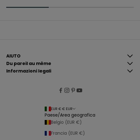
e
r
e
c
o
m
u
n
i
c
a
z
i
AIUTO
o
Du pareil au même
n
i
Informazioni legali
p
i
ù
p
e
rt
i
n
e
EUR € € EUR
n
Paese/Area geografica
ti
e
Belgio (EUR €)
p
e
Francia (EUR €)
r
s