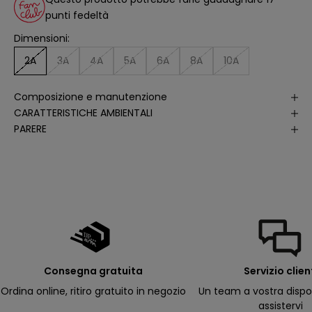
s
i
punti fedeltà
d
e
Dimensioni:
ll
e
2A
3A
4A
5A
6A
8A
10A
a
p
e
rt
Composizione e manutenzione
u
r
CARATTERISTICHE AMBIENTALI
e
PARERE
d
e
ll
e
m
i
e
e
-
m
a
il
p
e
r
Consegna gratuita
Servizio clien
ri
c
Ordina online, ritiro gratuito in negozio
Un team a vostra dispo
e
assistervi
v