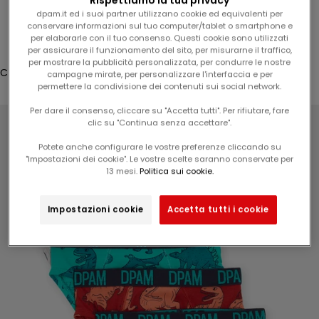
Rispettiamo la tua privacy
s
dpam.it ed i suoi partner utilizzano cookie ed equivalenti per
Accesso
u
conservare informazioni sul tuo computer/tablet o smartphone e
l
per elaborarle con il tuo consenso. Questi cookie sono utilizzati
Translation missing: it.header.general.store_locator
Menù
Cerca
per assicurare il funzionamento del sito, per misurarne il traffico,
v
per mostrare la pubblicità personalizzata, per condurre le nostre
o
Carrello
campagne mirate, per personalizzare l'interfaccia e per
s
permettere la condivisione dei contenuti sui social network.
Il tuo carrello è vuoto
t
Per dare il consenso, cliccare su "Accetta tutti". Per rifiutare, fare
r
clic su "Continua senza accettare".
o
Potete anche configurare le vostre preferenze cliccando su
p
"Impostazioni dei cookie". Le vostre scelte saranno conservate per
r
13 mesi.
Politica sui cookie.
Ingrandisci immagine
o
s
Impostazioni cookie
Accetta tutti i cookie
s
i
m
o
o
r
d