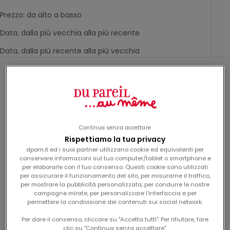
Prezzo: da alto a basso
Data, dalla più vecchia alla più recente
Data, dalla più recente alla più vecchia
-60%
-50%
Continua senza accettare
Rispettiamo la tua privacy
dpam.it ed i suoi partner utilizzano cookie ed equivalenti per
conservare informazioni sul tuo computer/tablet o smartphone e
per elaborarle con il tuo consenso. Questi cookie sono utilizzati
per assicurare il funzionamento del sito, per misurarne il traffico,
per mostrare la pubblicità personalizzata, per condurre le nostre
campagne mirate, per personalizzare l'interfaccia e per
permettere la condivisione dei contenuti sui social network.
felpa rossa con
cardigan écru con zip e
disegno di cane per
toppa sul petto per
Per dare il consenso, cliccare su "Accetta tutti". Per rifiutare, fare
prix de vente
prix de vente
Da
23,99€
Da
23,99€
bambina
bambina
clic su "Continua senza accettare".