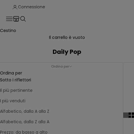
Connessione
Translation missing: fr.header.general.store_locator
Menu
Recherche
Cestino
Il carrello è vuoto
Daily Pop
Ordina per
Ordina per
Sotto i riflettori
Il più pertinente
I più venduti
Alfabetico, dalla A alla Z
Alfabetico, dalla Z alla A
Prezzo: da basso a alto