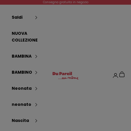
Passer au contenu
Consegna gratuita in negozio
Saldi
NUOVA
COLLEZIONE
BAMBINA
Dpam
BAMBINO
Panier
Connexi
Neonata
neonato
Nascita