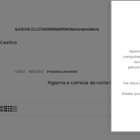
Saldi
NUOVA COLLEZIONE
BAMBINA
BAMBINO
Neonata
neonato
Nascita
Cestino
dpam.i
computer/
ass
person
CASA
NEGOZIO
PIGIAMA LEGGERO
Pigiama e camicie da notte leggeri per l'
Per dare 
Potete anc
-50%