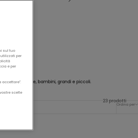
i sul tuo
tilizzati per
blicità
ccia e per
anti per
bambine
,
bambini
, grandi e piccoli.
a accettare".
vostre scelte
23 prodotti
Ordina per
-50%
-50%