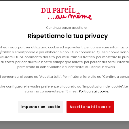
Continua senza accettare
Rispettiamo la tua privacy
Il carrello è vuoto
t ed i suoi partner utilizzano cookie ed equivalenti per conservare informazion
tablet o smartphone e per elaborarle con il tuo consenso. Questi cookie sono u
icurare il funzionamento del sito, per misurarne il traffico, per mostrare la pub
alizzata, per condurre le nostre campagne mirate, per personalizzare l'interfa
Pigiama leggero
permettere la condivisione dei contenuti sui social network.
estate e la mezza stagione: maniche corte e pantaloncini traspir
il consenso, cliccare su "Accetta tutti". Per rifiutare, fare clic su "Continua senz
he configurare le vostre preferenze cliccando su "Impostazioni dei cookie". Le 
saranno conservate per 13 mesi.
Politica sui cookie.
Impostazioni cookie
Accetta tutti i cookie
-50%