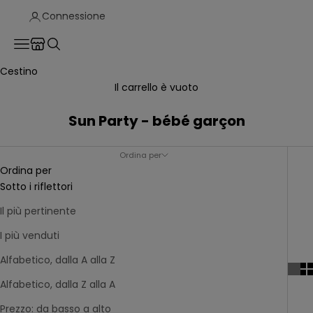
Connessione
Translation missing: fr.header.general.store_locator
Menu
Recherche
Cestino
Il carrello è vuoto
Sun Party - bébé garçon
Ordina per
Ordina per
Sotto i riflettori
Il più pertinente
I più venduti
Alfabetico, dalla A alla Z
Alfabetico, dalla Z alla A
Prezzo: da basso a alto