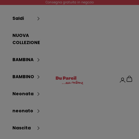
Passer au contenu
Consegna gratuita in negozio
Saldi
NUOVA
COLLEZIONE
BAMBINA
Dpam
BAMBINO
Panier
Connexi
Neonata
neonato
Nascita