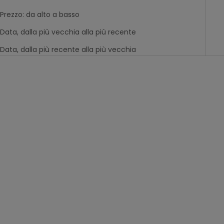
Prezzo: da alto a basso
Data, dalla più vecchia alla più recente
Data, dalla più recente alla più vecchia
-50%
-50%
maglietta a maniche
pantaloni in denim
corte "skate on the
chiaro con cordoncino
prix de vente
prix de vente
Da
9,99€
Da
19,99€
beach" per neonato
"skate party" per