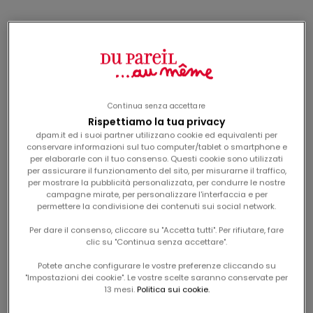
neonato
-50%
-50%
Continua senza accettare
Rispettiamo la tua privacy
dpam.it ed i suoi partner utilizzano cookie ed equivalenti per
conservare informazioni sul tuo computer/tablet o smartphone e
per elaborarle con il tuo consenso. Questi cookie sono utilizzati
per assicurare il funzionamento del sito, per misurarne il traffico,
per mostrare la pubblicità personalizzata, per condurre le nostre
campagne mirate, per personalizzare l'interfaccia e per
maglietta "skate party"
maglietta stampata
permettere la condivisione dei contenuti sui social network.
per neonato
"skate & fun" per
prix de vente
prix de vente
Da
9,99€
Da
9,99€
neonato
Per dare il consenso, cliccare su "Accetta tutti". Per rifiutare, fare
clic su "Continua senza accettare".
-50%
-50%
Potete anche configurare le vostre preferenze cliccando su
"Impostazioni dei cookie". Le vostre scelte saranno conservate per
13 mesi.
Politica sui cookie.