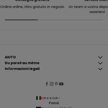
ri
c
Ordina online, ritiro gratuito in negozio
Un team a vostra dispo
e
assistervi
v
e
r
e
c
o
m
u
n
i
c
a
z
i
AIUTO
o
Du pareil au même
n
i
Informazioni legali
p
i
ù
p
e
rt
i
n
e
EUR € € EUR
n
Paese
ti
e