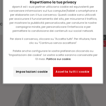
Rispettiamo la tua privacy
5
Connessione
dpam.it ed i suoi partner utilizzano cookie ed equivalenti per
%
conservare informazioni sul tuo computer/tablet o smartphone e
Translation missing: fr.header.general.store_locator
Menu
Recherche
per elaborarle con il tuo consenso. Questi cookie sono utilizzati
s
per assicurare il funzionamento del sito, per misurarne il traffico,
u
per mostrare la pubblicità personalizzata, per condurre le nostre
Cestino
l
campagne mirate, per personalizzare l'interfaccia e per
Il carrello è vuoto
permettere la condivisione dei contenuti sui social network.
v
o
Esclusiva web
Per dare il consenso, cliccare su "Accetta tutti". Per rifiutare, fare
s
clic su "Continua senza accettare".
-60%
t
Potete anche configurare le vostre preferenze cliccando su
r
"Impostazioni dei cookie". Le vostre scelte saranno conservate per
Zoomer sur l'image
o
13 mesi.
Politica sui cookie.
p
r
Impostazioni cookie
Accetta tutti i cookie
o
s
s
i
m
o