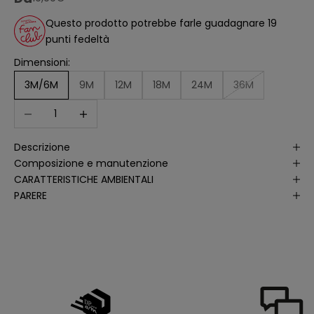
ll
'
Questo prodotto potrebbe farle guadagnare 19
a
punti fedeltà
n
a
li
Dimensioni:
s
i
3M/6M
9M
12M
18M
24M
36M
d
e
Diminuer la quantité
Augmenter la quantité
ll
e
a
p
Descrizione
e
rt
Composizione e manutenzione
u
r
CARATTERISTICHE AMBIENTALI
e
PARERE
d
e
ll
e
m
i
e
e
-
m
a
il
p