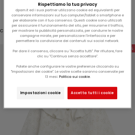
l
Rispettiamo la tua privacy
Connessione
1
dpam.it ed i suoi partner utilizzano cookie ed equivalenti per
conservare informazioni sul tuo computer/tablet o smartphone e
5
Translation missing: fr.header.general.store_locator
Menu
Recherche
per elaborarle con il tuo consenso. Questi cookie sono utilizzati
%
per assicurare il funzionamento del sito, per misurarne il traffico,
s
Cestino
per mostrare la pubblicità personalizzata, per condurre le nostre
campagne mirate, per personalizzare l'interfaccia e per
u
Il carrello è vuoto
permettere la condivisione dei contenuti sui social network.
l
-50%
v
Per dare il consenso, cliccare su "Accetta tutti". Per rifiutare, fare
clic su "Continua senza accettare".
o
s
Potete anche configurare le vostre preferenze cliccando su
t
"Impostazioni dei cookie". Le vostre scelte saranno conservate per
Zoomer sur l'image
13 mesi.
Politica sui cookie.
r
o
p
Impostazioni cookie
Accetta tutti i cookie
r
o
s
s
i
m