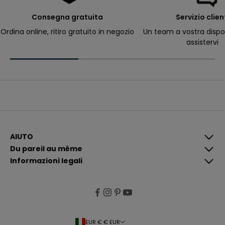
e
r
Consegna gratuita
Servizio clien
ri
c
Ordina online, ritiro gratuito in negozio
Un team a vostra dispo
e
assistervi
v
e
r
e
c
o
m
u
n
i
c
a
z
i
AIUTO
o
Du pareil au même
n
i
Informazioni legali
p
i
ù
p
e
rt
i
n
e
EUR € € EUR
n