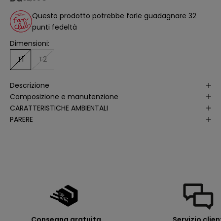
a
n
Questo prodotto potrebbe farle guadagnare 32
a
li
punti fedeltà
s
i
Dimensioni:
d
e
ll
T1
T2
e
a
p
Descrizione
e
rt
Composizione e manutenzione
u
r
CARATTERISTICHE AMBIENTALI
e
PARERE
d
e
ll
e
m
i
e
e
-
m
a
il
p
e
r
Consegna gratuita
Servizio clien