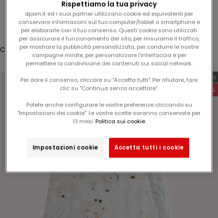
Rispettiamo la tua privacy
5
Connessione
dpam.it ed i suoi partner utilizzano cookie ed equivalenti per
%
conservare informazioni sul tuo computer/tablet o smartphone e
Translation missing: fr.header.general.store_locator
Menu
Recherche
s
per elaborarle con il tuo consenso. Questi cookie sono utilizzati
per assicurare il funzionamento del sito, per misurarne il traffico,
u
per mostrare la pubblicità personalizzata, per condurre le nostre
Cestino
l
campagne mirate, per personalizzare l'interfaccia e per
Il carrello è vuoto
permettere la condivisione dei contenuti sui social network.
v
o
Esclusiva web
Per dare il consenso, cliccare su "Accetta tutti". Per rifiutare, fare
s
clic su "Continua senza accettare".
-60%
t
Potete anche configurare le vostre preferenze cliccando su
r
"Impostazioni dei cookie". Le vostre scelte saranno conservate per
Zoomer sur l'image
o
13 mesi.
Politica sui cookie.
p
r
Impostazioni cookie
Accetta tutti i cookie
o
s
s
i
m
o