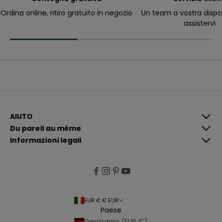
ri
c
Ordina online, ritiro gratuito in negozio
Un team a vostra dispo
e
assistervi
v
e
r
e
c
o
m
u
n
i
c
a
z
i
AIUTO
o
Du pareil au même
n
i
Informazioni legali
p
i
ù
p
e
rt
i
n
e
EUR € € EUR
n
Paese
ti
e
Germania (EUR €)