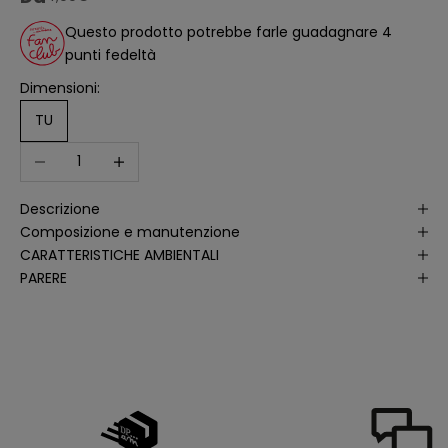
ll
'
Questo prodotto potrebbe farle guadagnare 4
a
punti fedeltà
n
a
li
Dimensioni:
s
i
TU
d
e
Diminuer la quantité
Augmenter la quantité
ll
e
a
p
Descrizione
e
rt
Composizione e manutenzione
u
r
CARATTERISTICHE AMBIENTALI
e
PARERE
d
e
ll
e
m
i
e
e
-
m
a
il
p