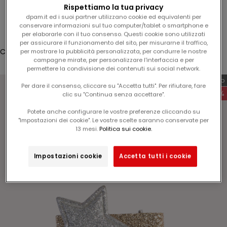
l
Rispettiamo la tua privacy
Connessione
1
dpam.it ed i suoi partner utilizzano cookie ed equivalenti per
conservare informazioni sul tuo computer/tablet o smartphone e
5
Translation missing: fr.header.general.store_locator
Menu
Recherche
per elaborarle con il tuo consenso. Questi cookie sono utilizzati
%
per assicurare il funzionamento del sito, per misurarne il traffico,
s
Cestino
per mostrare la pubblicità personalizzata, per condurre le nostre
campagne mirate, per personalizzare l'interfaccia e per
u
Il carrello è vuoto
permettere la condivisione dei contenuti sui social network.
l
Esclusiva web
v
Per dare il consenso, cliccare su "Accetta tutti". Per rifiutare, fare
-60%
clic su "Continua senza accettare".
o
s
Potete anche configurare le vostre preferenze cliccando su
t
"Impostazioni dei cookie". Le vostre scelte saranno conservate per
Zoomer sur l'image
13 mesi.
Politica sui cookie.
r
o
p
Impostazioni cookie
Accetta tutti i cookie
r
o
s
s
i
m