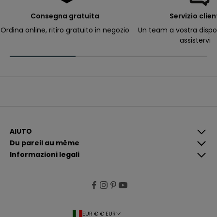
e
r
Consegna gratuita
Servizio clien
ri
c
Ordina online, ritiro gratuito in negozio
Un team a vostra dispo
e
assistervi
v
e
r
e
c
o
m
u
n
i
c
a
z
i
AIUTO
o
Du pareil au même
n
i
Informazioni legali
p
i
ù
p
e
rt
i
n
e
EUR € € EUR
n