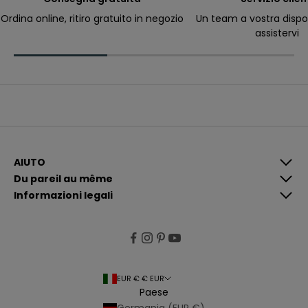
ri
c
Ordina online, ritiro gratuito in negozio
Un team a vostra dispo
e
assistervi
v
e
r
e
c
o
m
u
n
i
c
a
z
i
AIUTO
o
Du pareil au même
n
i
Informazioni legali
p
i
ù
p
e
rt
i
n
e
EUR € € EUR
n
Paese
ti
e