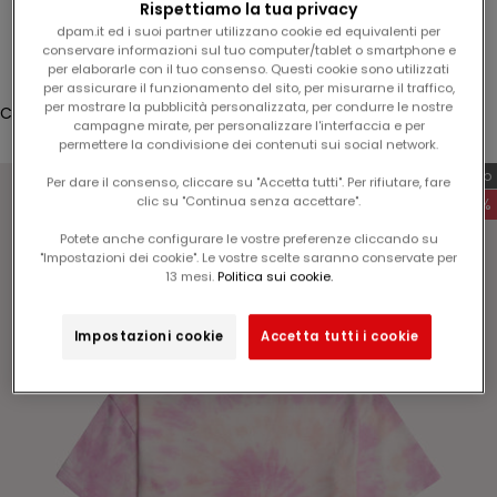
Rispettiamo la tua privacy
5
Connessione
dpam.it ed i suoi partner utilizzano cookie ed equivalenti per
%
conservare informazioni sul tuo computer/tablet o smartphone e
Translation missing: fr.header.general.store_locator
Menu
Recherche
per elaborarle con il tuo consenso. Questi cookie sono utilizzati
s
per assicurare il funzionamento del sito, per misurarne il traffico,
u
per mostrare la pubblicità personalizzata, per condurre le nostre
Cestino
l
campagne mirate, per personalizzare l'interfaccia e per
Il carrello è vuoto
permettere la condivisione dei contenuti sui social network.
v
o
Esclusiva web
Per dare il consenso, cliccare su "Accetta tutti". Per rifiutare, fare
s
clic su "Continua senza accettare".
-60%
t
Potete anche configurare le vostre preferenze cliccando su
r
"Impostazioni dei cookie". Le vostre scelte saranno conservate per
Zoomer sur l'image
o
13 mesi.
Politica sui cookie.
p
r
Impostazioni cookie
Accetta tutti i cookie
o
s
s
i
m
o