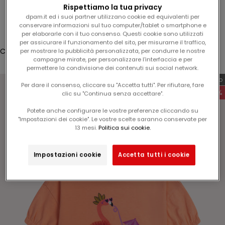
l
Rispettiamo la tua privacy
Connessione
1
dpam.it ed i suoi partner utilizzano cookie ed equivalenti per
conservare informazioni sul tuo computer/tablet o smartphone e
5
Translation missing: fr.header.general.store_locator
Menu
Recherche
per elaborarle con il tuo consenso. Questi cookie sono utilizzati
%
per assicurare il funzionamento del sito, per misurarne il traffico,
s
Cestino
per mostrare la pubblicità personalizzata, per condurre le nostre
campagne mirate, per personalizzare l'interfaccia e per
u
Il carrello è vuoto
permettere la condivisione dei contenuti sui social network.
l
Esclusiva web
v
Per dare il consenso, cliccare su "Accetta tutti". Per rifiutare, fare
-60%
clic su "Continua senza accettare".
o
s
Potete anche configurare le vostre preferenze cliccando su
t
"Impostazioni dei cookie". Le vostre scelte saranno conservate per
Zoomer sur l'image
13 mesi.
Politica sui cookie.
r
o
p
Impostazioni cookie
Accetta tutti i cookie
r
o
s
s
i
m