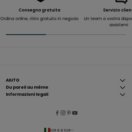
e
r
Consegna gratuita
Servizio clien
ri
c
Ordina online, ritiro gratuito in negozio
Un team a vostra dispo
e
assistervi
v
e
r
e
c
o
m
u
n
i
c
a
z
i
AIUTO
o
Du pareil au même
n
i
Informazioni legali
p
i
ù
p
e
rt
i
n
e
EUR € € EUR
n