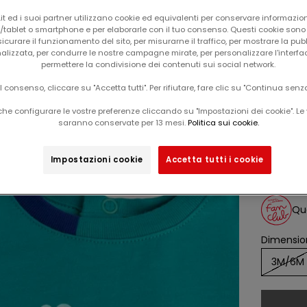
t ed i suoi partner utilizzano cookie ed equivalenti per conservare informazion
tablet o smartphone e per elaborarle con il tuo consenso. Questi cookie sono u
icurare il funzionamento del sito, per misurarne il traffico, per mostrare la pub
alizzata, per condurre le nostre campagne mirate, per personalizzare l'interfa
permettere la condivisione dei contenuti sui social network.
il consenso, cliccare su "Accetta tutti". Per rifiutare, fare clic su "Continua senz
Il carrello è vuoto
he configurare le vostre preferenze cliccando su "Impostazioni dei cookie". Le 
saranno conservate per 13 mesi.
Politica sui cookie.
magl
Esclusiva web
-60%
Impostazioni cookie
Accetta tutti i cookie
Da
prix d
7,99
Que
Dimension
3M/6M