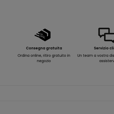
d
e
ll
e
m
i
e
e
-
m
a
il
p
Consegna gratuita
Servizio cl
e
r
Ordina online, ritiro gratuito in
Un team a vostra dis
ri
c
negozio
assister
e
v
e
r
e
c
o
m
u
n
i
c
a
z
i