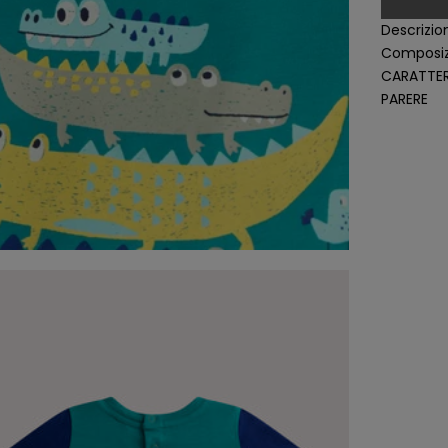
Descrizio
Composiz
CARATTER
PARERE