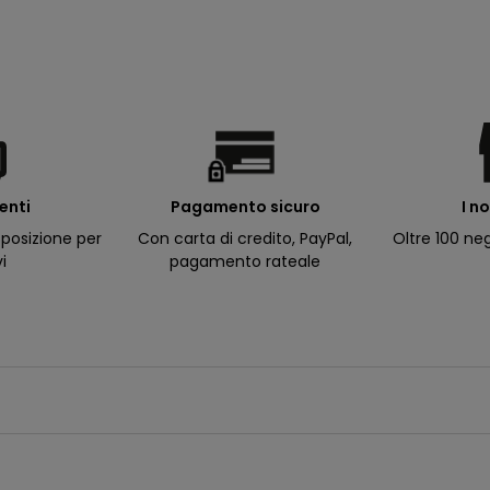
ienti
I n
Pagamento sicuro
posizione per
Oltre 100 neg
Con carta di credito, PayPal,
vi
pagamento rateale