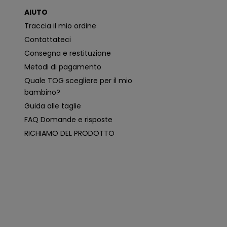
o
AIUTO
n
i
Traccia il mio ordine
p
i
Contattateci
ù
p
Consegna e restituzione
e
rt
Metodi di pagamento
i
n
Quale TOG scegliere per il mio
e
n
bambino?
ti
e
Guida alle taglie
p
e
FAQ Domande e risposte
r
s
RICHIAMO DEL PRODOTTO
o
n
a
li
z
z
a
t
e
i
n
b
a