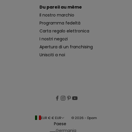
Du pareil au même
Il nostro marchio
Programma fedeltà
Carta regalo elettronica
I nostri negozi
Apertura di un franchising
Unisciti a noi
EUR € € EUR
© 2026 - Dpam
Paese
Germania