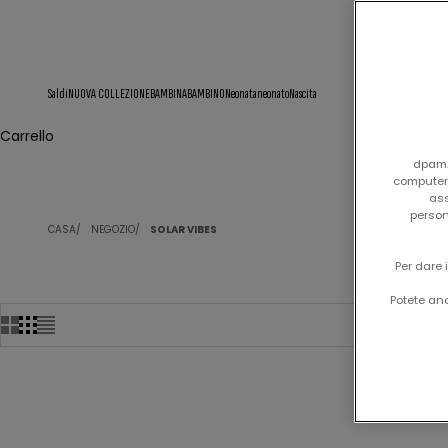
Saldi
NUOVA COLLEZIONE
BAMBINA
BAMBINO
Neonata
neonato
Nascita
Carrello
dpam.i
computer/
ass
person
CASA
NEGOZIO
SOLAR VIBES
Per dare 
Potete anc
-50%