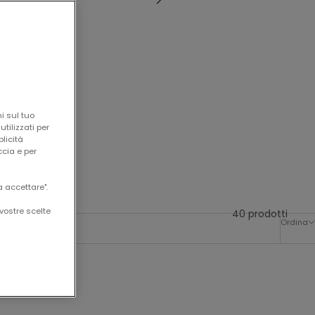
i sul tuo
tilizzati per
blicità
ccia e per
a accettare".
vostre scelte
40 prodotti
Ordina
-50%
-50%