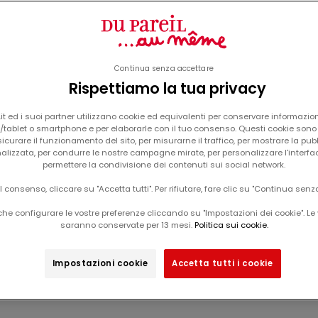
Continua senza accettare
Rispettiamo la tua privacy
Il tuo carrello è vuoto
t ed i suoi partner utilizzano cookie ed equivalenti per conservare informazion
tablet o smartphone e per elaborarle con il tuo consenso. Questi cookie sono u
icurare il funzionamento del sito, per misurarne il traffico, per mostrare la pub
alizzata, per condurre le nostre campagne mirate, per personalizzare l'interfa
Solar Vibes
permettere la condivisione dei contenuti sui social network.
il consenso, cliccare su "Accetta tutti". Per rifiutare, fare clic su "Continua senz
he configurare le vostre preferenze cliccando su "Impostazioni dei cookie". Le 
saranno conservate per 13 mesi.
Politica sui cookie.
Impostazioni cookie
Accetta tutti i cookie
-50%