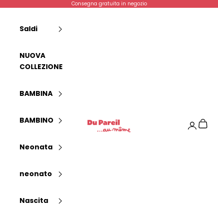
Passer au contenu
Consegna gratuita in negozio
Saldi
NUOVA
COLLEZIONE
BAMBINA
Dpam
BAMBINO
Panier
Connexi
Neonata
neonato
Nascita