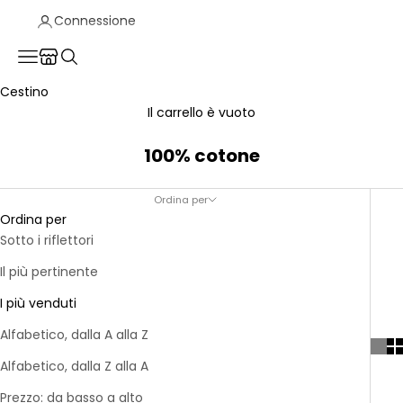
Connessione
Translation missing: fr.header.general.store_locator
Menu
Recherche
Cestino
Il carrello è vuoto
100% cotone
Ordina per
Ordina per
Sotto i riflettori
Il più pertinente
I più venduti
Alfabetico, dalla A alla Z
Alfabetico, dalla Z alla A
Prezzo: da basso a alto