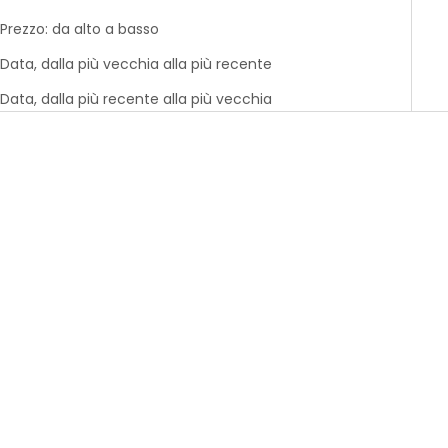
Prezzo: da alto a basso
Data, dalla più vecchia alla più recente
Data, dalla più recente alla più vecchia
-60%
-60%
Esclusiva web
Esclusiva web
maglietta arancione
maglietta turchese a
chiaro con animazione
maniche corte con
prix de vente
prix de vente
Da
12,99€
Da
12,99€
animazione di ananas