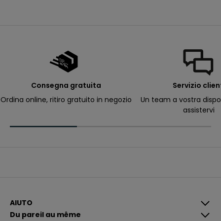
e
m
i
e
e
-
m
a
il
p
e
r
Consegna gratuita
Servizio clien
ri
c
Ordina online, ritiro gratuito in negozio
Un team a vostra dispo
e
assistervi
v
e
r
e
c
o
m
u
n
i
c
a
z
i
AIUTO
o
Du pareil au même
n
i