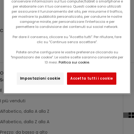
conservare informazioni sul tuo computer/tablet o smartphone e
r
Connessione
per elaborarle con il tuo consenso. Questi cookie sono utilizzati
per assicurare il funzionamento del sito, per misurarne il traffico,
o
per mostrare la pubblicità personalizzata, per condurre le nostre
Translation missing: fr.header.general.store_locator
Menu
Recherche
s
campagne mirate, per personalizzare l'interfaccia e per
s
permettere la condivisione dei contenuti sui social network.
Cestino
i
Il carrello è vuoto
Per dare il consenso, cliccare su "Accetta tutti". Per rifiutare, fare
m
clic su "Continua senza accettare".
o
Blues felice
Potete anche configurare le vostre preferenze cliccando su
o
"Impostazioni dei cookie". Le vostre scelte saranno conservate per
r
13 mesi.
Politica sui cookie.
Ordina per
d
Ordina per
i
Impostazioni cookie
Accetta tutti i cookie
Sotto i riflettori
n
e
Il più pertinente
.
I più venduti
Alfabetico, dalla A alla Z
Email
I
s
Alfabetico, dalla Z alla A
c
r
Prezzo: da basso a alto
A