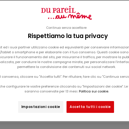
Continua senza accettare
Rispettiamo la tua privacy
Il carrello è vuoto
t ed i suoi partner utilizzano cookie ed equivalenti per conservare informazion
tablet o smartphone e per elaborarle con il tuo consenso. Questi cookie sono u
icurare il funzionamento del sito, per misurarne il traffico, per mostrare la pub
alizzata, per condurre le nostre campagne mirate, per personalizzare l'interfa
Pyjama Party -Fille
permettere la condivisione dei contenuti sui social network.
il consenso, cliccare su "Accetta tutti". Per rifiutare, fare clic su "Continua senz
he configurare le vostre preferenze cliccando su "Impostazioni dei cookie". Le 
saranno conservate per 13 mesi.
Politica sui cookie.
Impostazioni cookie
Accetta tutti i cookie
-50%