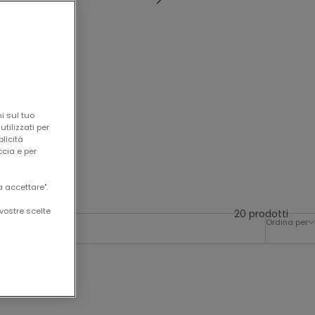
i sul tuo
tilizzati per
blicità
ccia e per
a accettare".
vostre scelte
20 prodotti
Ordina per
-50%
-50%