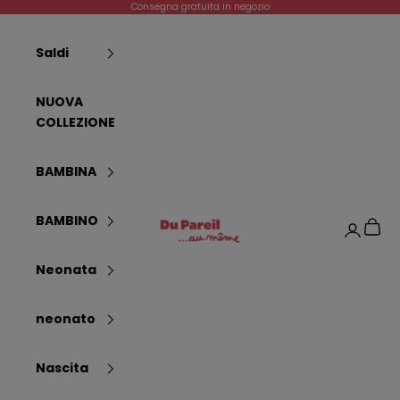
Passer au contenu
Consegna gratuita in negozio
Saldi
NUOVA
COLLEZIONE
BAMBINA
Dpam
BAMBINO
Panier
Connexi
Neonata
neonato
Nascita