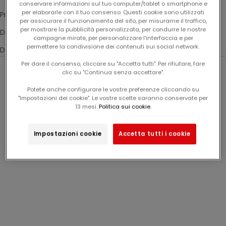
conservare informazioni sul tuo computer/tablet o smartphone e
per elaborarle con il tuo consenso. Questi cookie sono utilizzati
Prezzo: da alto a basso
per assicurare il funzionamento del sito, per misurarne il traffico,
per mostrare la pubblicità personalizzata, per condurre le nostre
Data, dalla più vecchia alla più recente
campagne mirate, per personalizzare l'interfaccia e per
permettere la condivisione dei contenuti sui social network.
Data, dalla più recente alla più vecchia
Per dare il consenso, cliccare su "Accetta tutti". Per rifiutare, fare
clic su "Continua senza accettare".
-50%
-50%
Potete anche configurare le vostre preferenze cliccando su
"Impostazioni dei cookie". Le vostre scelte saranno conservate per
13 mesi.
Politica sui cookie.
Impostazioni cookie
Accetta tutti i cookie
pigiama corto con
pigiama corto con
stampa "jungle party"
stampa "ritratti di cani"
prix de vente
prix de vente
Da
12,99€
Da
12,99€
per bambino
per bambino