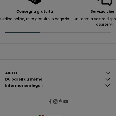
p
e
r
Consegna gratuita
Servizio clien
ri
c
Ordina online, ritiro gratuito in negozio
Un team a vostra dispo
e
assistervi
v
e
r
e
c
o
m
u
n
i
c
a
z
i
AIUTO
o
Du pareil au même
n
i
Informazioni legali
p
i
ù
p
e
rt
i
n
e