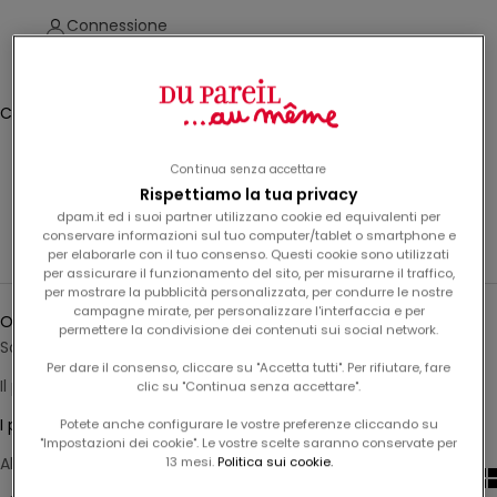
e
Connessione
t
e
Translation missing: fr.header.general.store_locator
Menu
Recherche
v
i
Cestino
a
Il carrello è vuoto
l
Continua senza accettare
l
Pigiami fosforescenti
Rispettiamo la tua privacy
a
dpam.it ed i suoi partner utilizzano cookie ed equivalenti per
Pigiama luminescente: per un tocco di magia dalla sera al
n
conservare informazioni sul tuo computer/tablet o smartphone e
mattino. I
pigiami
più originali di
DPAM
.
per elaborarle con il tuo consenso. Questi cookie sono utilizzati
o
per assicurare il funzionamento del sito, per misurarne il traffico,
s
per mostrare la pubblicità personalizzata, per condurre le nostre
Ordina per
t
campagne mirate, per personalizzare l'interfaccia e per
Ordina per
permettere la condivisione dei contenuti sui social network.
r
Sotto i riflettori
a
Per dare il consenso, cliccare su "Accetta tutti". Per rifiutare, fare
n
Il più pertinente
clic su "Continua senza accettare".
e
I più venduti
Potete anche configurare le vostre preferenze cliccando su
w
"Impostazioni dei cookie". Le vostre scelte saranno conservate per
s
13 mesi.
Politica sui cookie.
Alfabetico, dalla A alla Z
l